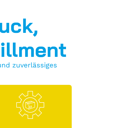
ruck,
fillment
und zuverlässiges