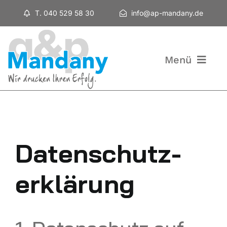
Zum
T. 040 529 58 30
info@ap-mandany.de
Inhalt
springen
Menü
Home
Datenschutz­
Leistungen
erklärung
Über Uns
Kontakt