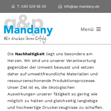
Zum
T. 040 529 58 30
info@ap-mandany.de
Inhalt
springen
Menü
Home
Die
Nachhaltigkeit
liegt uns besonders am
Herzen. Wir sind uns unserer Verantwortung
gegenüber der Umwelt bewusst und setzen
Leistungen
daher auf umweltfreundliche Materialien und
ressourcenschonende Produktionsprozesse.
Unser Ziel ist es, die ökologischen
Über Uns
Auswirkungen unserer Tätigkeit so gering wie
möglich zu halten und gleichzeitig langlebige
und hochwertige Druckerzeugnisse zu schaffen.
Kontakt